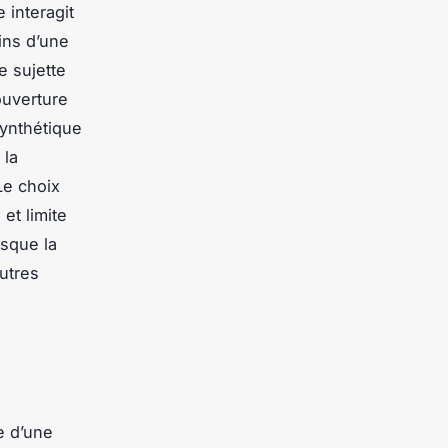
 interagit
ins d’une
e sujette
ouverture
synthétique
 la
Le choix
et limite
rsque la
utres
e d’une