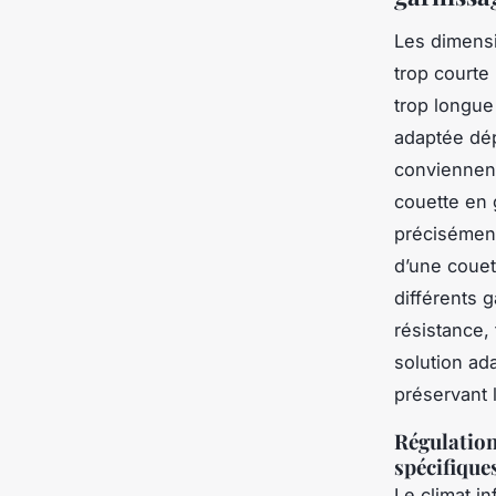
Les dimensio
trop courte
trop longue 
adaptée dép
conviennent
couette en 
précisément
d’une couett
différents 
résistance,
solution ad
préservant l
Régulation
spécifique
Le climat i