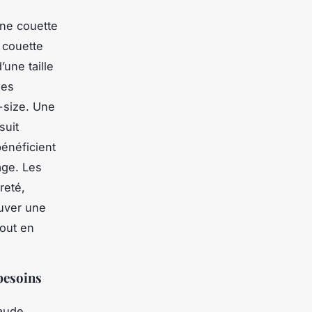
une couette
 couette
’une taille
les
g-size. Une
suit
bénéficient
age. Les
reté,
ouver une
tout en
besoins
haude