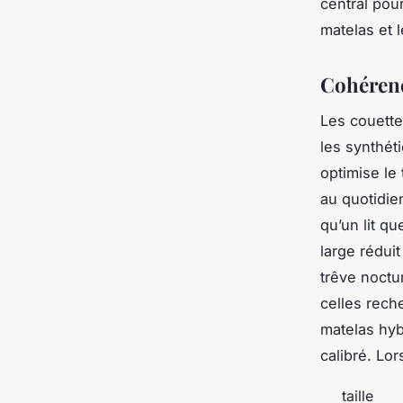
central pou
matelas et l
Cohérence
Les couette
les synthéti
optimise le
au quotidien
qu’un lit q
large rédui
trêve noctu
celles rech
matelas hyb
calibré. Lo
taille