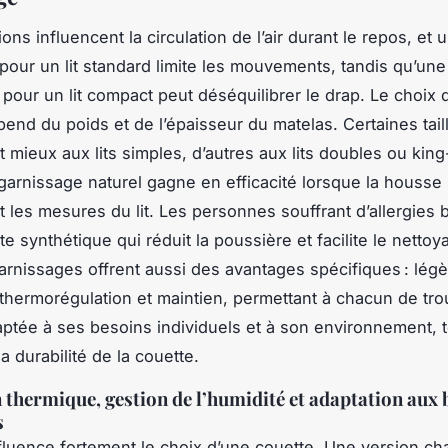
ns influencent la circulation de l’air durant le repos, et 
 pour un lit standard limite les mouvements, tandis qu’une
pour un lit compact peut déséquilibrer le drap. Le choix d
end du poids et de l’épaisseur du matelas. Certaines tail
 mieux aux lits simples, d’autres aux lits doubles ou kin
garnissage naturel gagne en efficacité lorsque la housse 
 les mesures du lit. Les personnes souffrant d’allergies 
e synthétique qui réduit la poussière et facilite le nettoy
garnissages offrent aussi des avantages spécifiques : légè
 thermorégulation et maintien, permettant à chacun de tr
aptée à ses besoins individuels et à son environnement, 
a durabilité de la couette.
 thermique, gestion de l’humidité et adaptation aux 
s
nfluence fortement le choix d’une couette. Une version c