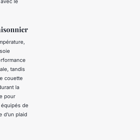
 avec le
saisonnier
mpérature,
 soie
performance
ale, tandis
e couette
urant la
ue pour
t équipés de
e d’un plaid