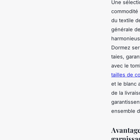
Une sélecti
commodité d
du textile d
générale de
harmonieuse 
Dormez sere
taies, gara
avec le tom
tailles de c
et le blanc 
de la livrai
garantissen
ensemble de
Avantages
garnissa