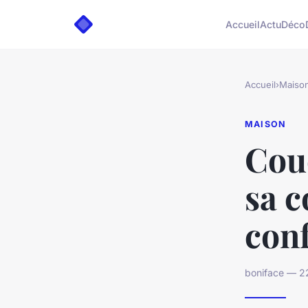
Accueil
Actu
Déco
Accueil
›
Maiso
MAISON
Coue
sa c
con
boniface — 2