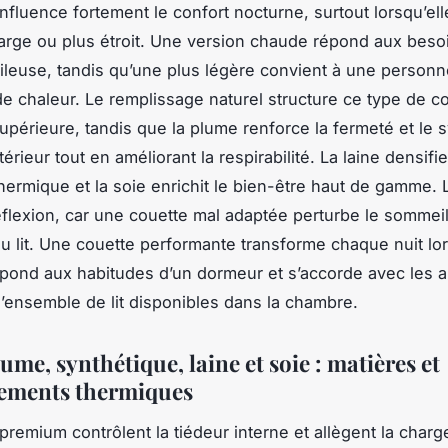
nfluence fortement le confort nocturne, surtout lorsqu’elle
 large ou plus étroit. Une version chaude répond aux beso
ileuse, tandis qu’une plus légère convient à une personn
e chaleur. Le remplissage naturel structure ce type de c
supérieure, tandis que la plume renforce la fermeté et le 
ntérieur tout en améliorant la respirabilité. La laine densifie
thermique et la soie enrichit le bien-être haut de gamme. 
lexion, car une couette mal adaptée perturbe le sommeil 
 du lit. Une couette performante transforme chaque nuit lo
espond aux habitudes d’un dormeur et s’accorde avec les a
l’ensemble de lit disponibles dans la chambre.
ume, synthétique, laine et soie : matières et
ements thermiques
premium contrôlent la tiédeur interne et allègent la charg