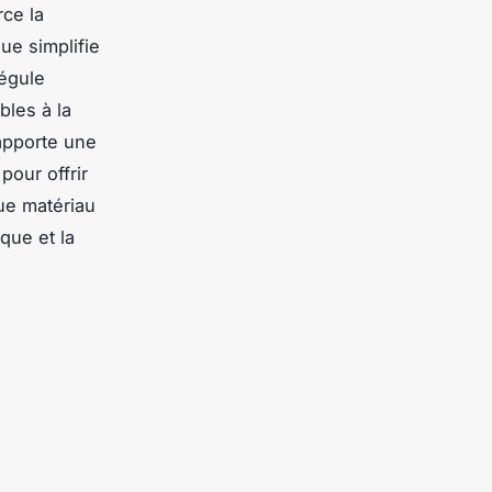
rce la
ue simplifie
régule
bles à la
 apporte une
pour offrir
que matériau
que et la