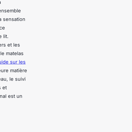
a
l’ensemble
la sensation
nce
lit.
rs et les
 le matelas
uide sur les
leure matière
au, le suivi
s et
nal est un