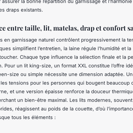
r assurer la bonne répartition du garnissage et l’harmonie
es draps existants.
 entre taille, lit, matelas, drap et confort 
s en garnissage naturel contrôlent progressivement la te
ques simplifient l’entretien, la laine régule l’humidité et la
 toucher. Chaque type influence la sélection finale et la 
. Pour un lit king-size, un format XXL constitue l’offre idé
ueen-size ou simple nécessite une dimension adaptée. Un
t les tensions pour les personnes qui bougent beaucoup d
rne, et une version épaisse renforce la douceur thermiq
erchant un bien-être maximal. Les lits modernes, souven
rides, réagissent au poids de la couette, d’où l’importanc
rsque tous les éléments :