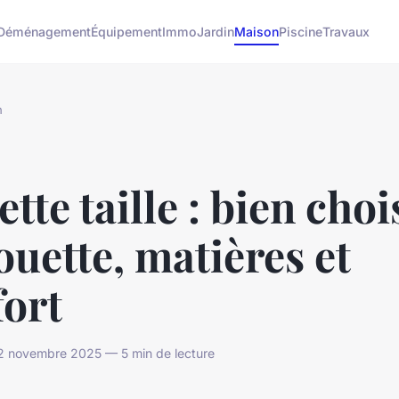
Déménagement
Équipement
Immo
Jardin
Maison
Piscine
Travaux
n
tte taille : bien choi
ouette, matières et
fort
2 novembre 2025 — 5 min de lecture