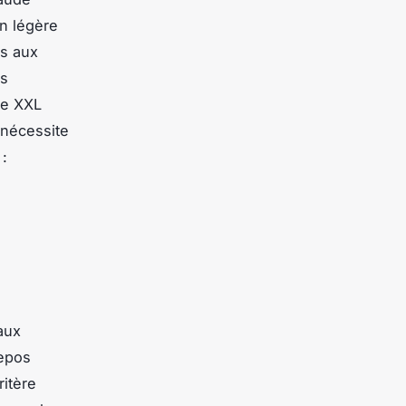
on légère
es aux
es
te XXL
 nécessite
 :
aux
repos
ritère