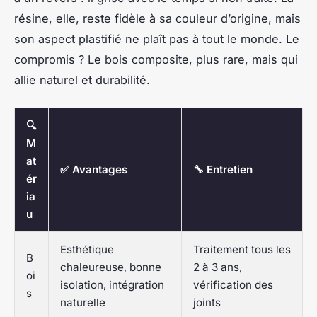
résine, elle, reste fidèle à sa couleur d’origine, mais
son aspect plastifié ne plaît pas à tout le monde. Le
compromis ? Le bois composite, plus rare, mais qui
allie naturel et durabilité.
🔍
M
at
✅ Avantages
🔧 Entretien
ér
ia
u
Esthétique
Traitement tous les
B
chaleureuse, bonne
2 à 3 ans,
oi
isolation, intégration
vérification des
s
naturelle
joints