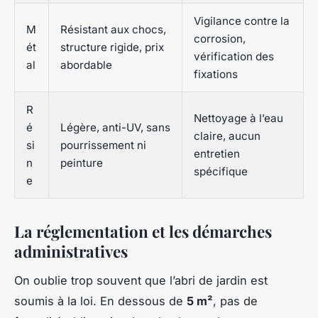
Vigilance contre la
M
Résistant aux chocs,
corrosion,
ét
structure rigide, prix
vérification des
al
abordable
fixations
R
Nettoyage à l’eau
é
Légère, anti-UV, sans
claire, aucun
si
pourrissement ni
entretien
n
peinture
spécifique
e
La réglementation et les démarches
administratives
On oublie trop souvent que l’abri de jardin est
soumis à la loi. En dessous de
5 m²
, pas de